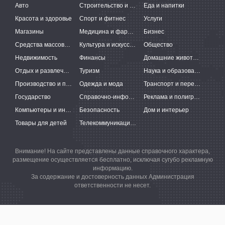
Авто
Строительство и ремонт
Еда и напитки
Красота и здоровье
Спорт и фитнес
Услуги
Магазины
Медицина и фармацевтика
Бизнес
Средства массовой информации
Культура и искусство
Общество
Недвижимость
Финансы
Домашние животные
Отдых и развлечения
Туризм
Наука и образование
Производство и поставки
Одежда и мода
Транспорт и перевозки
Государство
Справочно-информационные системы
Реклама и полиграфия
Компьютеры и интернет
Безопасность
Дом и интерьер
Товары для детей
Телекоммуникации и связь
Внимание! На сайте представлены данные справочного характера,
размещение осуществляется бесплатно, исключая сугубо рекламную
информацию.
За содержание и достоверность данных Администрация
ответственности не несет.