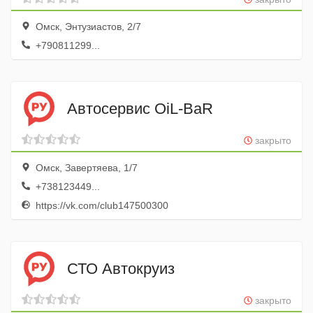
Омск, Энтузиастов, 2/7
+790811299...
Автосервис OiL-BaR
закрыто
Омск, Завертяева, 1/7
+738123449...
https://vk.com/club147500300
СТО Автокруиз
закрыто