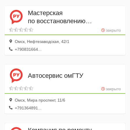
Мастерская
по восстановлению
и реставрации шаровых опор
закрыто
и рулевых тяг сто № 24
Омск, Нефтезаводская, 42/1
+790831664...
Автосервис омГТУ
закрыто
Омск, Мира проспект, 11/6
+791364891...