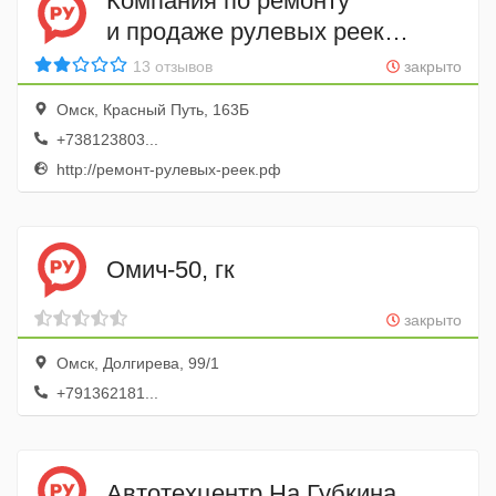
Компания по ремонту
и продаже рулевых реек
Рулевая Рейка-Омск
13 отзывов
закрыто
Омск, Красный Путь, 163Б
+738123803...
http://ремонт-рулевых-реек.рф
Омич-50, гк
закрыто
Омск, Долгирева, 99/1
+791362181...
Автотехцентр На Губкина