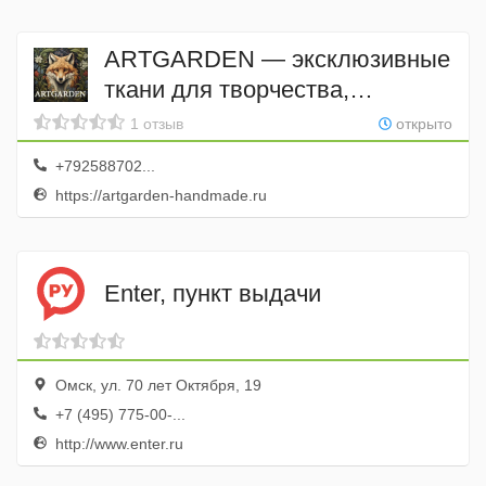
ARTGARDEN — эксклюзивные
ткани для творчества,
рукоделия и шитья своими
1 отзыв
открыто
руками
+792588702...
https://artgarden-handmade.ru
Enter, пункт выдачи
Омск, ул. 70 лет Октября, 19
+7 (495) 775-00-...
http://www.enter.ru