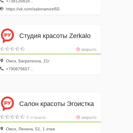
+738126818...
https://vk.com/salonamirel55
Студия красоты Zerkalo
закрыто
Омск, Багратиона, 21г
+790879657...
Салон красоты Эгоистка
8 отзывов
закрыто
Омск, Ленина, 51, 1 этаж