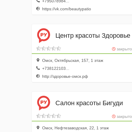
+795078984...
https://vk.com/beautypatio
Центр красоты Здоровье
закрыто
Омск, Октябрьская, 157, 1 этаж
+738122103...
http://здоровье-омск.рф
Салон красоты Бигуди
закрыто
Омск, Нефтезаводская, 22, 1 этаж