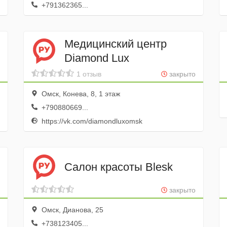
+791362365...
Медицинский центр
Diamond Lux
1 отзыв
закрыто
Омск, Конева, 8, 1 этаж
+790880669...
https://vk.com/diamondluxomsk
Салон красоты Blesk
закрыто
Омск, Дианова, 25
+738123405...