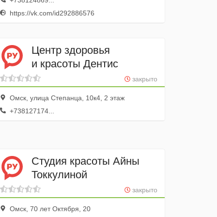
+738124869...
https://vk.com/id292886576
Центр здоровья
и красоты Дентис
закрыто
Омск, улица Степанца, 10к4, 2 этаж
+738127174...
Студия красоты Айны
Токкулиной
закрыто
Омск, 70 лет Октября, 20