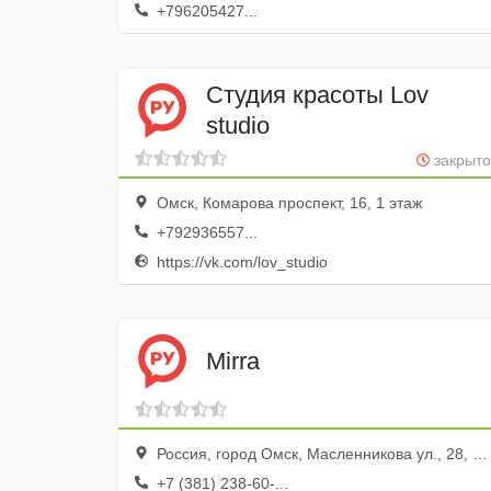
+796205427...
Студия красоты Lov
studio
закрыто
Омск, Комарова проспект, 16, 1 этаж
+792936557...
https://vk.com/lov_studio
Mirra
Россия, город Омск, Масленникова ул., 28, МД Роба
+7 (381) 238-60-...