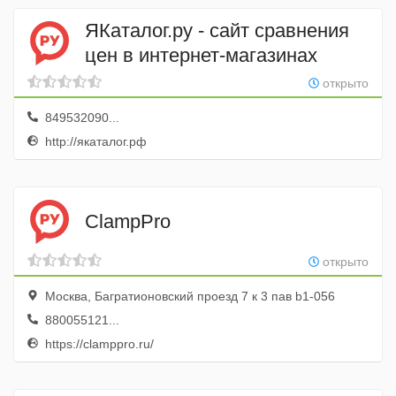
ЯКаталог.ру - сайт сравнения
цен в интернет-магазинах
открыто
849532090...
http://якаталог.рф
ClampPro
открыто
Москва, Багратионовский проезд 7 к 3 пав b1-056
880055121...
https://clamppro.ru/