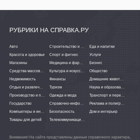
РУБРИКИ НА СПРАВКА.РУ
Авто
Строительство и ремонт
Еда и напитки
Красота и здоровье
Спорт и фитнес
Услуги
Магазины
Медицина и фармацевтика
Бизнес
Средства массовой информации
Культура и искусство
Общество
Недвижимость
Финансы
Домашние животные
Отдых и развлечения
Туризм
Наука и образование
Производство и поставки
Одежда и мода
Транспорт и перевозки
Государство
Справочно-информационные системы
Реклама и полиграфия
Компьютеры и интернет
Безопасность
Дом и интерьер
Товары для детей
Телекоммуникации и связь
Внимание! На сайте представлены данные справочного характера,