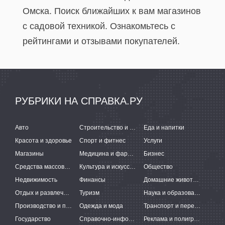
Омска. Поиск ближайших к вам магазинов
с садовой техникой. Ознакомьтесь с
рейтингами и отзывами покупателей.
РУБРИКИ НА СПРАВКА.РУ
Авто
Строительство и ремонт
Еда и напитки
Красота и здоровье
Спорт и фитнес
Услуги
Магазины
Медицина и фармацевтика
Бизнес
Средства массовой информации
Культура и искусство
Общество
Недвижимость
Финансы
Домашние животные
Отдых и развлечения
Туризм
Наука и образование
Производство и поставки
Одежда и мода
Транспорт и перевозки
Государство
Справочно-информационные системы
Реклама и полиграфия